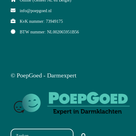
Online (Geheel NL en België)
info@poepgoed.nl
KvK nummer: 73949175
BTW nummer: NL002065951B56
© PoepGoed - Darmexpert