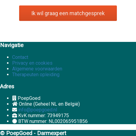
Ik wil graag een matchgesprek
Navigatie
Contact
Privacy en cookies
Algemene voorwaarden
Therapeuten opleiding
Adres
PoepGoed
Online (Geheel NL en België)
info@poepgoed.nl
KvK nummer: 73949175
BTW nummer: NL002065951B56
© PoepGoed - Darmexpert