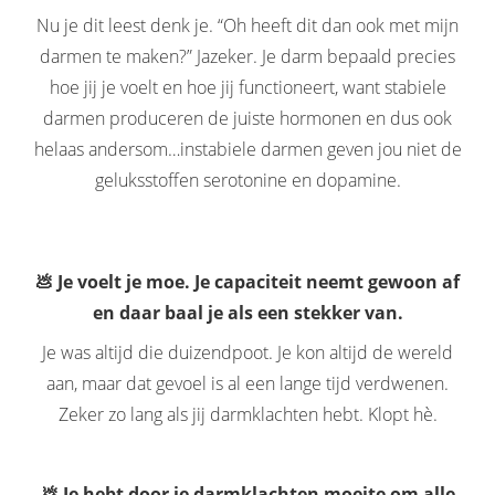
Nu je dit leest denk je. “Oh heeft dit dan ook met mijn
darmen te maken?” Jazeker. Je darm bepaald precies
hoe jij je voelt en hoe jij functioneert, want stabiele
darmen produceren de juiste hormonen en dus ook
helaas andersom…instabiele darmen geven jou niet de
geluksstoffen serotonine en dopamine.
💩 Je voelt je moe. Je capaciteit neemt gewoon af
en daar baal je als een stekker van.
Je was altijd die duizendpoot. Je kon altijd de wereld
aan, maar dat gevoel is al een lange tijd verdwenen.
Zeker zo lang als jij darmklachten hebt. Klopt hè.
💩 Je hebt door je darmklachten moeite om alle