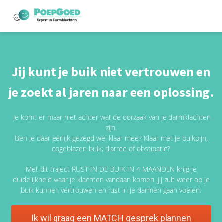
Jij kunt je buik niet vertrouwen en
je zoekt al jaren naar een oplossing.
Je komt er maar niet achter wat de oorzaak van je darmklachten
zijn.
Ben je daar eerlijk gezegd wel klaar mee? Klaar met je buikpijn,
opgeblazen buik, diarree of obstipatie?
Met dit traject RUST IN DE BUIK IN 4 MAANDEN krijg je
duidelijkheid waar je klachten vandaan komen. Jij zult weer op je
buik kunnen vertrouwen en rust in je darmen gaan voelen.
Ik wil graag een MATCH gesprek plannen